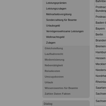
Bahnbea
Leistungsprämien
Postnac
Leistungszulagen
Bundesp
Mehrarbeitsvergütung
Postnac
Sonderzahlung für Beamte
Baden-
Urlaubsgeld
Bayern
Vermögenswirksame Leistungen
Berlin
Weihnachtsgeld
Brande
Zulagen
Breme
Gleichstellung
Hambu
Laufbahnrecht
Hesse
Modernisierung
Meckle
Nebentätigkeit
Nieder
Reisekosten
Nordrhe
Umzugskosten
Rheinla
Urlaub
Saarla
Wissenswertes für Beamte
Sachse
Zahlen Daten Fakten
Sachse
Dialog