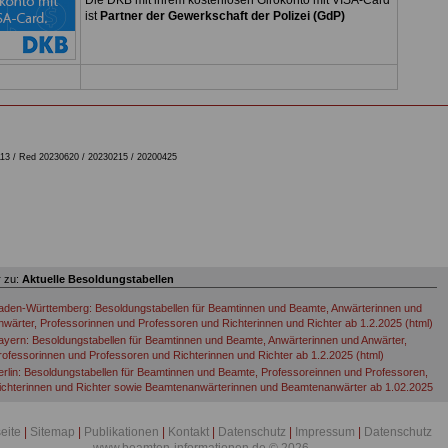
Die DKB mit ihrem kostenlosen Girokonto mit VISA-Card
ist
Partner der Gewerkschaft der Polizei (GdP)
13 /
Red 20230620 / 20230215 / 20200425
 zu:
Aktuelle Besoldungstabellen
aden-Württemberg: Besoldungstabellen für Beamtinnen und Beamte, Anwärterinnen und
nwärter, Professorinnen und Professoren und Richterinnen und Richter ab 1.2.2025 (html)
ayern: Besoldungstabellen für Beamtinnen und Beamte, Anwärterinnen und Anwärter,
rofessorinnen und Professoren und Richterinnen und Richter ab 1.2.2025 (html)
erlin: Besoldungstabellen für Beamtinnen und Beamte, Professoreinnen und Professoren,
ichterinnen und Richter sowie Beamtenanwärterinnen und Beamtenanwärter ab 1.02.2025
tml)
esoldungstabellen Bund: Besoldungstabellen A, B, C, R, W und Anwärterinnen & Anwärter so
seite
|
Sitemap
|
Publikationen
|
Kontakt
|
Datenschutz
|
Impressum
|
Datenschutz
b 01. Mai 2026