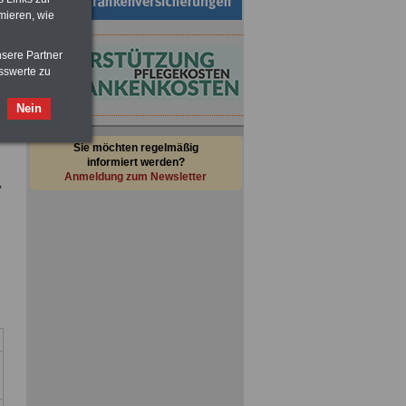
mieren, wie
nsere Partner
sswerte zu
Nein
Sie möchten regelmäßig
informiert werden?
Anmeldung zum Newsletter
,