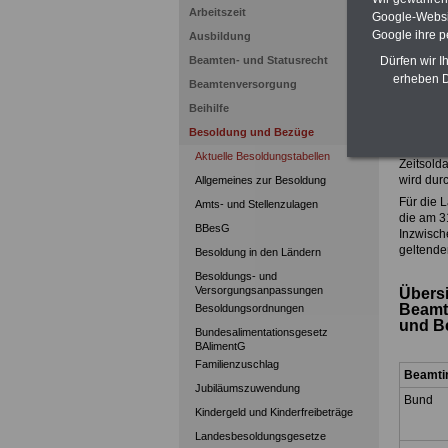
Postn
Arbeitszeit
Google-Websi
Mit der 
Google ihre 
Ausbildung
Grundges
Dürfen wir I
Beamten- und Statusrecht
und Länd
Beamtinn
erheben D
Beamtenversorgung
Die Beso
Beihilfe
- Beamti
- Richte
Besoldung und Bezüge
- sowie 
Aktuelle Besoldungstabellen
Zeitsold
wird dur
Allgemeines zur Besoldung
Für die 
Amts- und Stellenzulagen
die am 3
BBesG
Inzwisch
geltende
Besoldung in den Ländern
Besoldungs- und
Versorgungsanpassungen
Übersi
Beamte
Besoldungsordnungen
und B
Bundesalimentationsgesetz
BAlimentG
Familienzuschlag
Beamti
Jubiläumszuwendung
Bund
Kindergeld und Kinderfreibeträge
Landesbesoldungsgesetze