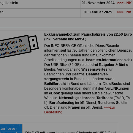
ig-Holstein
01. November 2024
>>>LINK
gen
01. Febr
uar 2025
>>>LINK
Exklusivangebot zum Pauschalpreis von 22,50 Euro
(inkl. Versand und MwSt.)
Der INFO-SERVICE Öffentliche Dienst/Beamte
informiert seit fast 30 Jahren den öffentlichen Dienst zu
den wichtigen Themen rund um Einkommen,
Arbeitsbedingungen (u.a.
beamten-informationen.de
).
Der USB-Stick (32 GB) bietet
drei Ratgeber
&
fünf e-
Books
. Verfügbar sind
Wissenswertes
für
Beamtinnen und Beamte,
Beamtenver-
sorgungsrecht
in Bund und Ländern sowie
Beihilferecht
in Bund und Ländern. Die
eBooks
sind
besonders komfortabel, denn mit den Ver
LINK
ungen
im
eBook
gelangt man direkt auf die gewünschte
Website:
Nebentätigkeitsrecht
,
Tarifrecht
(TVöD, TV-
L),
Berufseinstieg
im öff. Dienst,
Rund ums Geld
im
öff. Dienst und
Frauen
im öff. Dienst.
>>>zur
Bestellung