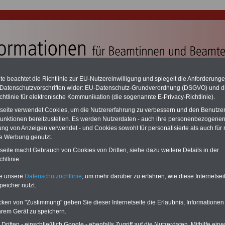
e beachtet die Richtlinie zur EU-Nutzereinwilligung und spiegelt die Anforderung
 Datenschutzvorschriften wider: EU-Datenschutz-Grundverordnung (DSGVO) und d
chtlinie für elektronische Kommunikation (die sogenannte E-Privacy-Richtlinie).
tseite verwendet Cookies, um die Nutzererfahrung zu verbessern und den Benutze
unktionen bereitzustellen. Es werden Nutzerdaten - auch ihre personenbezogenen
ung von Anzeigen verwendet - und Cookies sowohl für personalisierte als auch für 
dungstabellen in Bund und Ländern sowie Post, Bahn und
te Werbung genutzt.
m ab 01.02.2025 und 01.05.2026
tseite macht Gebrauch von Cookies von Dritten, siehe dazu weitere Details in der
htlinie.
e für den Öffentlichen Dienst/Beamte:
age - Kredite - Vorsorgen... auch mit Angeboten von Selbsthilfeeinrichtungen
te unsere
Datenschutzrichtlinie
, um mehr darüber zu erfahren, wie diese Internetse
 öffentlichen Dienst.
Zuerst vergleichen, dann auswählen und die besten
peicher nutzt.
ionen sichern
cken von "Zustimmung" geben Sie dieser Internetseite die Erlaubnis, Informationen
hrem Gerät zu speichern.
dungstabellen für Beamtinnen und Beamte des Bundes, de
ritten - einschließlich Google - ebenfalls Zugriff auf die Nutzerdaten. Mithilfe eine