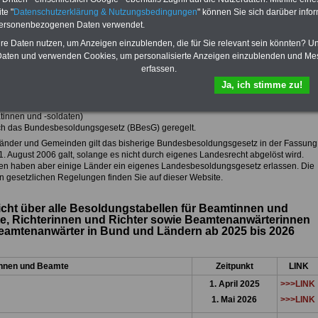
achfolgeunternehmen (PNU) sowie der Länder
te "
Datenschutzerklärung & Nutzungsbedingungen
" können Sie sich darüber infor
Föderalismusreform I, die am 1. September 2006 durch die Änderung des
personenbezogenen Daten verwendet.
etzes in Kraft getreten ist, sind die gesetzgeberischen Zuständigkeiten von Bund
hre Daten nutzen, um Anzeigen einzublenden, die für Sie relevant sein könnten? U
ern verändert worden. Seitdem können Bund und Länder die Besoldung ihrer
en und Beamten eigenständig gestalten.
aten und verwenden Cookies, um personalisierte Anzeigen einzublenden und Me
erfassen.
ldung der
nnen und Beamten des Bundes,
Ja, ich stimme zu!
rinnen und Richter des Bundes
der Soldatinnen und Soldaten (d. h. Berufssoldatinnen und -soldaten sowie
atinnen und -soldaten)
ch das Bundesbesoldungsgesetz (BBesG) geregelt.
Länder und Gemeinden gilt das bisherige Bundesbesoldungsgesetz in der Fassung
1. August 2006 galt, solange es nicht durch eigenes Landesrecht abgelöst wird.
en haben aber einige Länder ein eigenes Landesbesoldungsgesetz erlassen. Die
n gesetzlichen Regelungen finden Sie auf dieser Website.
cht über alle Besoldungstabellen für Beamtinnen und
, Richterinnen und Richter sowie Beamtenanwärterinnen
eamtenanwärter in Bund und Ländern ab 2025 bis 2026
nnen und Beamte
Zeitpunkt
LINK
1. April 2025
>>>LINK
1. Mai
2026
>>>LINK