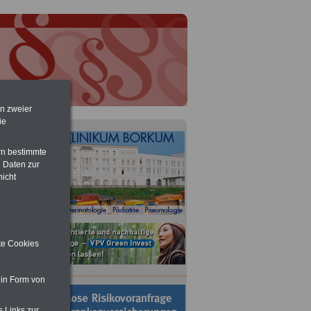
en zweier
ie
rn bestimmte
 Daten zur
nicht
ite Cookies
 in Form von
r
s Links zur