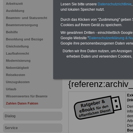
Vorteile für den Öffentliche
Arbeitszeit
Lesen Sie bitte unsere
Datenschutzrichtlinie
,
Geldanlage - Kredite - Vorsor
und lokalen Speicher nutzt.
Ausbildung
Selbsthilfeeinrichtungen für d
vergleichen, dann auswähle
Beamten- und Statusrecht
Durch das Klicken von "Zustimmung" geben Sie
sichern
Cookies auf Ihrem Gerät zu speichern.
Beamtenversorgung
Beihilfe
Wir gewähren Dritten - einschließlich Google -
Zur Übersicht a
Google-Website "
Datenschutzerklärung & N
Besoldung und Bezüge
Google ihre personenbezogenen Daten verw
Zahlen, Daten 
Gleichstellung
Dürfen wir Ihre Daten nutzen, um Anzeigen 
Laufbahnrecht
Beamten und de
erheben Daten und verwenden Cookies, 
Modernisierung
Dienst
Nebentätigkeit
Reisekosten
{referenz:archi
Umzugskosten
Urlaub
Exk
Wissenswertes für Beamte
(in
Zahlen Daten Fakten
Der
inf
Dialog
den
Arb
Der
Service
Bo