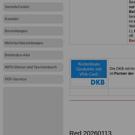
Bea
VorteilsCenter
sor
Bei
bes
Kontakt
im
Web
Bestellungen
L),
öff
Bes
Mehrfachbestellungen
Behörden-Abo
INFO-Dienst und Taschenbuch
Die DKB mit ih
ist
Partner der
PDF-Service
Red 20260113