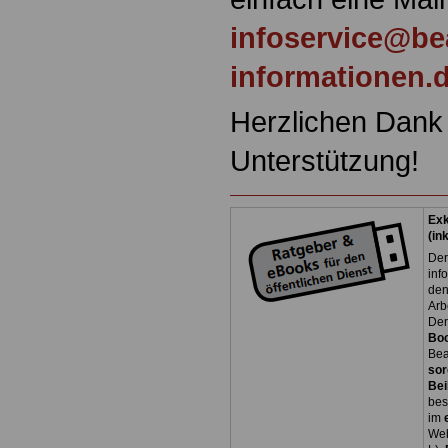
infoservice@be
informationen.
Herzlichen Dank 
Unterstützung!
Exk
(in
Der
inf
den
Arb
Der
Bo
Bea
sor
Bei
bes
im
Web