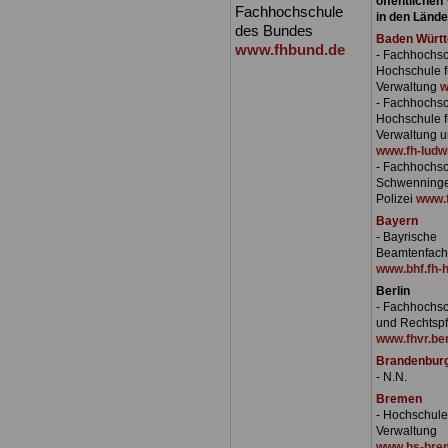
öffentlichen
Fachhochschule
in den Lände
des Bundes
Baden Würt
www.fhbund.de
- Fachhochsc
Hochschule fü
Verwaltung
w
- Fachhochsc
Hochschule fü
Verwaltung 
www.fh-ludw
- Fachhochsc
Schwenninge
Polizei
www.f
Bayern
- Bayrische
Beamtenfach
www.bhf.fh-h
Berlin
- Fachhochsc
und Rechtspf
www.fhvr.ber
Brandenbur
- N.N.
Bremen
- Hochschule 
Verwaltung
www.hs-bre