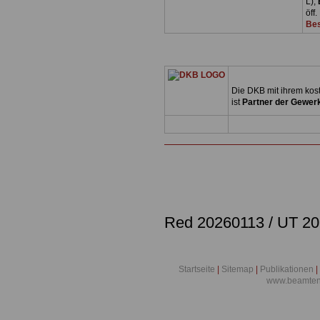
L),
öff
Bes
Die DKB mit ihrem kos
ist
Partner der Gewerk
Red 20260113 / UT 20
Startseite
|
Sitemap
|
Publikationen
|
www.beamten-