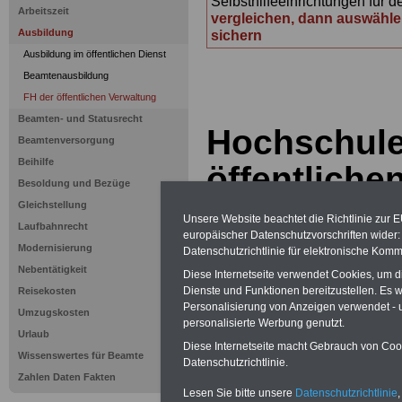
Selbsthilfeeinrichtungen für d
Arbeitszeit
vergleichen, dann auswähle
Ausbildung
sichern
Ausbildung im öffentlichen Dienst
Beamtenausbildung
FH der öffentlichen Verwaltung
Beamten- und Statusrecht
Hochschule
Beamtenversorgung
Beihilfe
öffentliche
Besoldung und Bezüge
(u.a. ehema
Gleichstellung
Unsere Website beachtet die Richtlinie zur 
Laufbahnrecht
europäischer Datenschutzvorschriften wide
Fachhochsc
Modernisierung
Datenschutzrichtlinie für elektronische Komm
Nebentätigkeit
Diese Internetseite verwendet Cookies, um 
öffentlichen
Dienste und Funktionen bereitzustellen. Es
Reisekosten
Personalisierung von Anzeigen verwendet - un
Umzugskosten
Übersicht
personalisierte Werbung genutzt.
Urlaub
Diese Internetseite macht Gebrauch von Cooki
Wissenswertes für Beamte
.
Datenschutzrichtlinie.
Zahlen Daten Fakten
Lesen Sie bitte unsere
Datenschutzrichtlinie
,