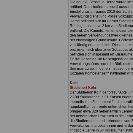
Die neue Außenstelle Herne wurde im
eröffnet. Dort studieren aktuell aussch
Einstellungsjahrgangs 2018 der Stud
Verwaltungsdienst und Polizeivollzugsd
Herne befindet sich im Herner Stadtbezir
Röhlinghausen, ca. 2 km vom Studieno
entfernt. Die Räumlichkeiten dieser Li
den neuen Verwendungszweck kernsanie
der ehemaligen Grundschule "Görreschu
vollständig erhalten blieb. Die zu nu
erstrecken sich über zwei Gebäudetra
befinden sich insgesamt elf Kursräume
für die Dozenten. Im Nebengebäude fi
Verwaltungsbüros noch die Bibliothek s
Seminarräume, in denen insbesondere 
Sozialen Kompetenzen" stattfinden wir
Köln
Studienort Köln
Der Studienort Köln gehört zur Abteilu
2.700 Studierende in 91 Kursen erlerne
theoretisches Fundament für die berufli
hauptamtlich Lehrende unterrichten hie
bringen etwa 320 nebenamtlich Lehren
der behördlichen Praxis mit in die Lehr
die Studierenden und Lehrenden von 
Verwaltungsmitarbeiterinnen und -mita
findet die Lehre in 54 Kursräumen statt.