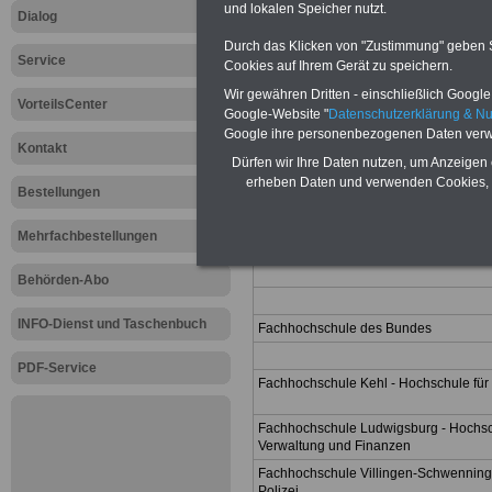
und lokalen Speicher nutzt.
Dialog
Durch das Klicken von "Zustimmung" geben Sie
Service
Cookies auf Ihrem Gerät zu speichern.
Wir gewähren Dritten - einschließlich Google -
VorteilsCenter
Google-Website "
Datenschutzerklärung & N
Hochschulen öffent
Google ihre personenbezogenen Daten verw
Kontakt
Universitäre Einrichtung
Dürfen wir Ihre Daten nutzen, um Anzeigen 
erheben Daten und verwenden Cookies, 
Deutsche Universität für Verwaltungsw
Bestellungen
Mehrfachbestellungen
Behörden-Abo
INFO-Dienst und Taschenbuch
Fachhochschule des Bundes
PDF-Service
Fachhochschule Kehl - Hochschule für 
Fachhochschule Ludwigsburg - Hochschu
Verwaltung und Finanzen
Fachhochschule Villingen-Schwenning
Polizei