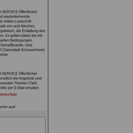
O-SERVICE Öffentlicher
nd wiederkehrende
mittels Lastschrift
halb von acht Wochen,
gsdatum, die Erstattung des
n. Es gelten dabei die mit
nbarten Bedingungen.
 Dienst/Beamte, Uwe
7125 Dannstadt-Schauernheim
ummer
O-SERVICE Öffentlicher
erruflich die Angebote und
levanten Themen (Tarif,
lfe) per E-Mail erhalten.
tenschutz
ücher aus!