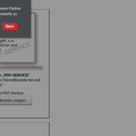
nsere Partner
sswerte zu
Nein
m „
PDF-SERVICE
“
r Dienst/Beamte teil und
e*.
s PDF-Service
tionen zeigen