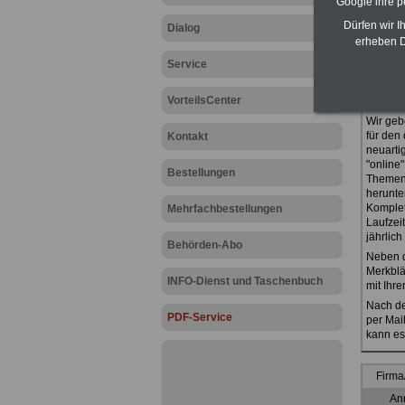
Google ihre 
Dürfen wir I
Dialog
erheben D
Service
VorteilsCenter
Onlin
Wir geb
für den 
Kontakt
neuarti
"online
Bestellungen
Themen 
herunte
Komplett
Mehrfachbestellungen
Laufzei
jährlich
Behörden-Abo
Neben d
Merkblä
INFO-Dienst und Taschenbuch
mit Ihre
Nach de
PDF-Service
per Mai
kann es
Firma
Anr