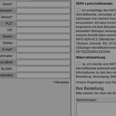
SEPA Lastschriftmandat:
Name*
Ich ermächtige den INF
Vorname*
Dienst/Beamte, einmalige u
Strasse*
Zahlungen von meinem Konto 
einzuziehen. Ich kann inner
PLZ*
beginnend mit dem Belastun
Ort*
belasteten Betrages verlange
meinem Kreditinstitut verei
Telefon
INFO-SERVICE Öffentlicher
Telefax
Tillmann, Schulstr. 30c, 6
(Gläubiger-Identifikationsn
E-mail*
DE79ZZZ00001332394)
oinhaber
Widerrufsbelehrung
onr./IBAN
Ja, ich möchte vom INF
Dienst/Beamte jederzeit wid
BLZ/BIC
Informationen zu den den re
nkinstitut
Besoldung, Versorgung, Beihi
Unsere Regelungen zum
Da
* Pflichtfelder
Ihre Bestellung
Bitte wählen Sie oben die B
Bemerkungen: