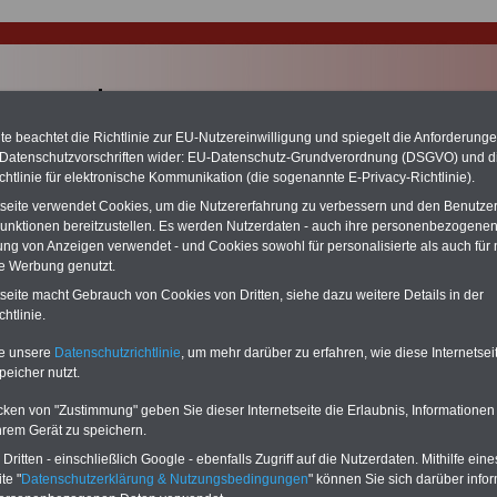
e beachtet die Richtlinie zur EU-Nutzereinwilligung und spiegelt die Anforderung
 Datenschutzvorschriften wider: EU-Datenschutz-Grundverordnung (DSGVO) und d
chtlinie für elektronische Kommunikation (die sogenannte E-Privacy-Richtlinie).
tseite verwendet Cookies, um die Nutzererfahrung zu verbessern und den Benutze
unktionen bereitzustellen. Es werden Nutzerdaten - auch ihre personenbezogenen
ung von Anzeigen verwendet - und Cookies sowohl für personalisierte als auch für 
te Werbung genutzt.
rvice: Taschenbücher für den öffentlichen Dienst (als Onl
tseite macht Gebrauch von Cookies von Dritten, siehe dazu weitere Details in der
htlinie.
nteressenten am PDF-Service
te unsere
Datenschutzrichtlinie
, um mehr darüber zu erfahren, wie diese Internetse
Jahrespauschale von nur 15,00 Euro (inkl. MwSt.) können Sie mehr als zehn 
peicher nutzt.
häftigte des öffentlichen Dienstes "herunterladen, lesen und/oder ausdruck
 beispielsweise folgende Themen
Rund ums Geld im öffentlichen Sektor
,
B
cken von "Zustimmung" geben Sie dieser Internetseite die Erlaubnis, Informationen
versorgungsrecht in Bund und Ländern
,
Tarifrecht TVöD und TV-Lände
chen Dienst
,
Gesundheit von A bis Z
,
BerufsStart im öffentlichen Dienst
s
hrem Gerät zu speichern.
wertes für Beamtinnen und Beamte
.
ritten - einschließlich Google - ebenfalls Zugriff auf die Nutzerdaten. Mithilfe eine
 das
Kästchen beim roten "JA"
ankreuzen und unten im Kasten ihre Angabe
te "
Datenschutzerklärung & Nutzungsbedingungen
" können Sie sich darüber infor
e persönlichen Zugangsdaten und können mit dem PDF-Service loslegen.