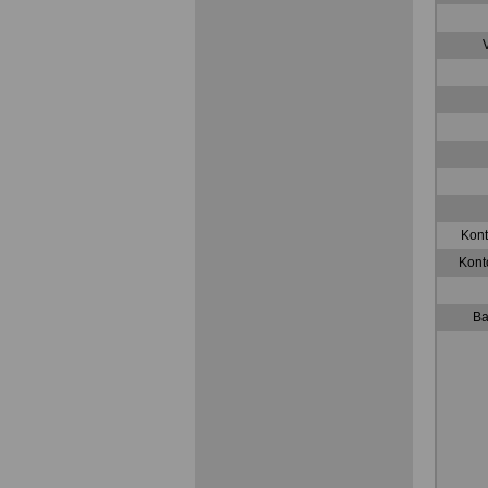
Kont
Kont
Ba