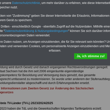
te unsere
Datenschutzrichtlinie
, um mehr darüber zu erfahren, wie diese Internetse
en: Beamten-Informationen.de
peicher nutzt.
dungsrecht und Besoldungstabellen ab 01.02.2025
cken von "Zustimmung" geben Sie dieser Internetseite die Erlaubnis, Informationen
hrem Gerät zu speichern.
Sachsen
ritten - einschließlich Google - ebenfalls Zugriff auf die Nutzerdaten. Mithilfe eine
Besoldungsrecht und Besoldungstabellen für Beamtinnen und Beamte
sowie Anwärter/innen
te "
Datenschutzerklärung & Nutzungsbedingungen
" können Sie sich darüber infor
personenbezogenen Daten verwendet.
hre Daten nutzen, um Anzeigen einzublenden, die für Sie relevant sein könnten? U
en – Beamten-Informationen.de
aten und verwenden Cookies, um personalisierte Anzeigen einzublenden und Me
erfassen.
dungsrecht und Besoldungstabellen
Ja, ich stimme zu!
 – Besoldungsrecht & Besoldungstabellen
ldung wird durch Gesetz und danach ergangenen Rechtsverordnungen geregelt.
staat Sachsen hat die ihm seit 2006 eingeräumte eigenständige
skompetenz für Besoldung und Versorgung dazu genutzt, das gesamte
gsrecht umfassend zu modernisieren. So wurde unter anderem der Stufenaufstieg
oldungsdienstalter abgeschafft und durch Erfahrungsstufen ersetzt.
 Informationen zum Zweiten Gesetz zur Änderung des Sächsischen
gesetzes
ebnis TV-Länder (TV-L) 2023/2024/2025
2023 haben die TdL und die Gewerkschaften folgendes Tarifergebnis erzielt: