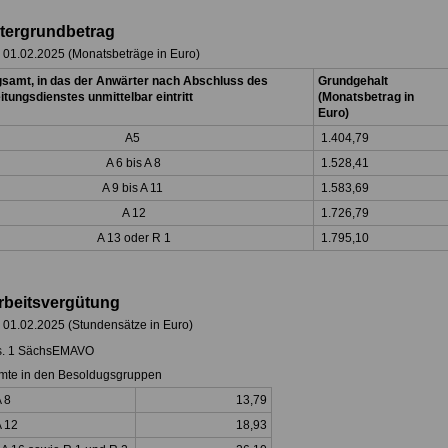
tergrundbetrag
b 01.02.2025 (Monatsbeträge in Euro)
samt, in das der Anwärter nach Abschluss des
Grundgehalt
itungsdienstes unmittelbar eintritt
(Monatsbetrag in
Euro)
A5
1.404,79
A 6 bis A 8
1.528,41
A 9 bis A 11
1.583,69
A 12
1.726,79
A 13 oder R 1
1.795,10
rbeitsvergütung
b 01.02.2025 (Stundensätze in Euro)
s. 1 SächsEMAVO
eamte in den Besoldugsgruppen
A 8
13,79
A 12
18,93