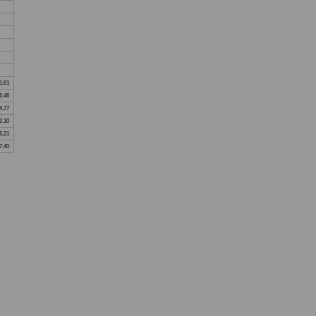
1,61
6,46
4,77
2,10
6,21
7,40