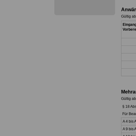
Anwär
Gültig a
Eingang
Vorbere
Mehra
Gültig a
§ 18 Ab
Für B
A 4 bis 
A 9 bis 