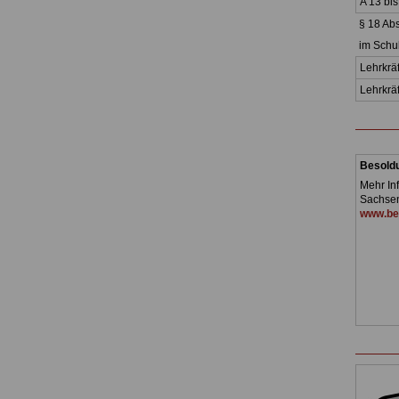
A 13 bi
§ 1
im
Lehrkräf
Lehr
Besoldu
Mehr In
Sachsen
www.be