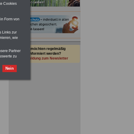
ite Cookies
 in Form von
s Links zur
mieren, wie
Sie möchten regelmäßig
nsere Partner
informiert werden?
sswerte zu
Anmeldung zum Newsletter
Nein