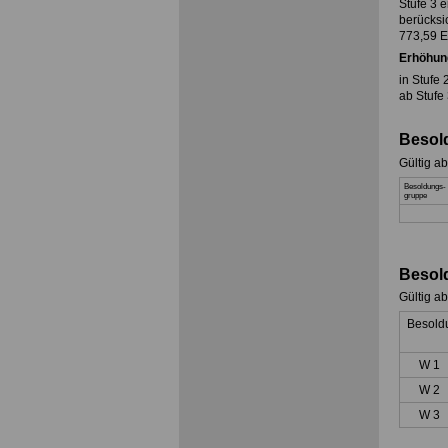
Stufe 3 
berücksi
773,59 E
Erhöhun
in Stuf
ab Stuf
Besol
Gültig a
Besoldungs-
gruppe
Besol
Gültig a
Besold
W 1
W 2
W 3