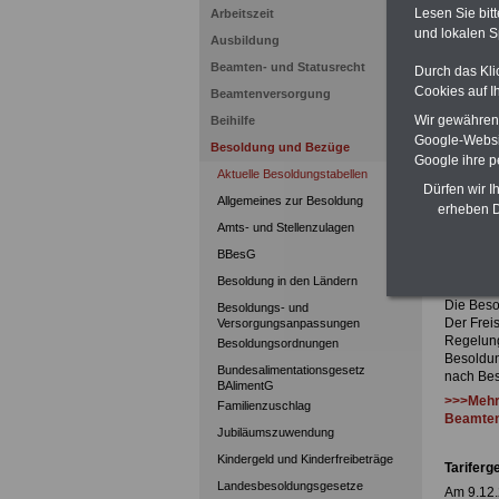
Lesen Sie bit
Arbeitszeit
Sachs
und lokalen S
Besol
Ausbildung
Beamten- und Statusrecht
Durch das Kli
Cookies auf I
Beamtenversorgung
Wir gewähren D
Beihilfe
Google-Websi
Besoldung und Bezüge
Google ihre 
Aktuelle Besoldungstabellen
Dürfen wir I
Allgemeines zur Besoldung
Sachs
erheben D
Amts- und Stellenzulagen
Besol
BBesG
Sachsen
Besoldung in den Ländern
Die Beso
Besoldungs- und
Der Frei
Versorgungsanpassungen
Regelung
Besoldungsordnungen
Besoldun
Bundesalimentationsgesetz
nach Bes
BAlimentG
>>>Mehr
Familienzuschlag
Beamten
Jubiläumszuwendung
Kindergeld und Kinderfreibeträge
Tariferg
Landesbesoldungsgesetze
Am 9.12.