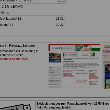
s A 16 sowie R 1 und R 2
26,10
8 Abs. 2 SächsEMAVO
 Schuldienst
te A 11 und A 12
21,82
kräfte ab A 13
30,27
ng im Freistaat Sachsen
formationen zur Besoldung in
 finden Sie unter
soldung-sachsen.de
Exklusivangebot zum Pauschalpreis von 22,50 Euro
(inkl. Versand und MwSt.)