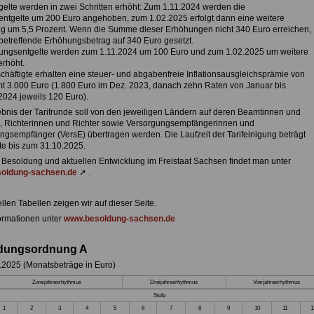
tgelte werden in zwei Schritten erhöht: Zum 1.11.2024 werden die
entgelte um 200 Euro angehoben, zum 1.02.2025 erfolgt dann eine weitere
 um 5,5 Prozent. Wenn die Summe dieser Erhöhungen nicht 340 Euro erreichen,
 betreffende Erhöhungsbetrag auf 340 Euro gesetzt.
dungsentgelte werden zum 1.11.2024 um 100 Euro und zum 1.02.2025 um weitere
erhöht.
schäftigte erhalten eine steuer- und abgabenfreie Inflationsausgleichsprämie von
t 3.000 Euro (1.800 Euro im Dez. 2023, danach zehn Raten von Januar bis
2024 jeweils 120 Euro).
bnis der Tarifrunde soll von den jeweiligen Ländern auf deren Beamtinnen und
 Richterinnen und Richter sowie Versorgungsempfängerinnen und
ngsempfänger (VersE) übertragen werden. Die Laufzeit der Tarifeinigung beträgt
e bis zum 31.10.2025.
 Besoldung und aktuellen Entwicklung im Freistaat Sachsen findet man unter
oldung-sachsen.de
➚ .
llen Tabellen zeigen wir auf dieser Seite.
ormationen unter
www.besoldung-sachsen.de
dungsordnung A
.2025 (
Monatsbeträge in Euro)
Zweijahresrhythmus
Dreijahresrhythmus
Vierjahresrhythmus
Stufe
1
2
3
4
5
6
7
8
9
10
11
1