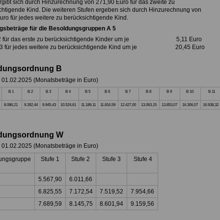
ergibt sich durch Hinzurechnung von 271,90 Euro für das zweite zu
chtigende Kind. Die weiteren Stufen ergeben sich durch Hinzurechnung von
uro für jedes weitere zu berücksichtigende Kind.
gsbeträge für die Besoldungsgruppen A 5
e 2 für das erste zu berücksichtigende Kinder um je 5,11 Euro
e 3 für jedes weitere zu berücksichtigende Kind um je 20,45 Euro
dungsordnung B
b 01.02.2025
(
Monatsbeträge in Euro)
B 1
B 2
B 3
B 4
B 5
B 6
B 7
B 8
B 9
B 10
B 11
8.086,21
9.392,44
9.945,43
10.524,61
11.189,11
11.816,59
12.427,00
13.063,15
13.853,07
16.306,07
16.938,32
dungsordnung W
b 01.02.2025
(
Monatsbeträge in Euro)
ungsgruppe
Stufe 1
Stufe 2
Stufe 3
Stufe 4
5.567,90
6.011,66
6.825,55
7.172,54
7.519,52
7.954,66
7.689,59
8.145,75
8.601,94
9.159,56