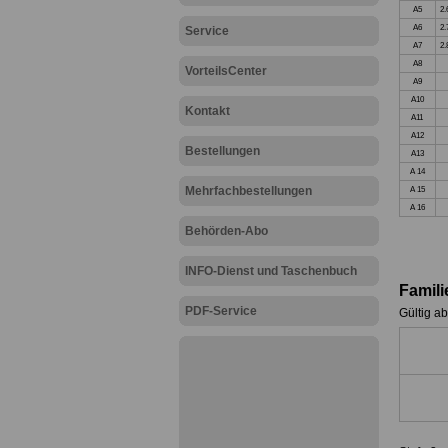
A5
2.
A6
2.
Service
A7
2.
A8
VorteilsCenter
A9
A10
Kontakt
A11
A12
Bestellungen
A13
A 14
Mehrfachbestellungen
A 15
A 16
Behörden-Abo
INFO-Dienst und Taschenbuch
Famil
PDF-Service
Gültig a