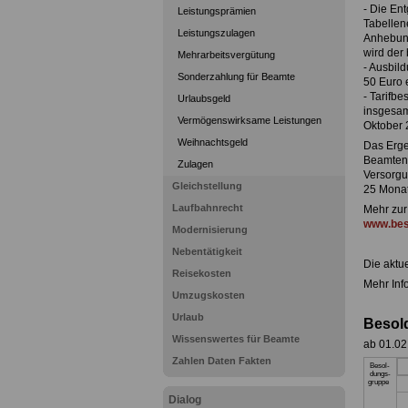
- Die En
Leistungsprämien
Tabellen
Leistungszulagen
Anhebung
wird der
Mehrarbeitsvergütung
- Ausbil
Sonderzahlung für Beamte
50 Euro 
- Tarifbe
Urlaubsgeld
insgesam
Vermögenswirksame Leistungen
Oktober 
Weihnachtsgeld
Das Erge
Beamten,
Zulagen
Versorgu
Gleichstellung
25 Monat
Laufbahnrecht
Mehr zur
www.bes
Modernisierung
Nebentätigkeit
Die aktue
Reisekosten
Mehr Inf
Umzugskosten
Urlaub
Besol
Wissenswertes für Beamte
ab 01.02
Zahlen Daten Fakten
Besol-
dungs-
gruppe
Dialog