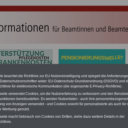
e beachtet die Richtlinie zur EU-Nutzereinwilligung und spiegelt die Anforderung
en: Besoldungstabellen für Beamtinnen und Beamte,
 Datenschutzvorschriften wider: EU-Datenschutz-Grundverordnung (DSGVO) und d
rinnen und Richter, Professorinnen und Professoren sowie
chtlinie für elektronische Kommunikation (die sogenannte E-Privacy-Richtlinie).
enanwärterinnen und Beamtenanwärter ab 1. Februar 2025
tseite verwendet Cookies, um die Nutzererfahrung zu verbessern und den Benutze
unktionen bereitzustellen. Es werden Nutzerdaten - auch ihre personenbezogenen
ung von Anzeigen verwendet - und Cookies sowohl für personalisierte als auch für 
e für den Öffentlichen Dienst/Beamte:
te Werbung genutzt.
age - Kredite - Vorsorgen... auch mit Angeboten von Selbsthilfeeinrichtungen
 öffentlichen Dienst.
Zuerst vergleichen, dann auswählen und die besten
tseite macht Gebrauch von Cookies von Dritten, siehe dazu weitere Details in der
ionen sichern
htlinie.