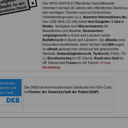
Der INFO-SERVICE Öffentliche Dienst/Beamte
informiert seit fast 30 Jahren den öffentlichen Dienst zu
den wichtigen Themen rund um Einkommen,
Arbeitsbedingungen (u.a.
beamten-informationen.de
).
Der USB-Stick (32 GB) bietet
drei Ratgeber
&
fünf e-
Books
. Verfügbar sind
Wissenswertes
für
Beamtinnen und Beamte,
Beamtenver-
sorgungsrecht
in Bund und Ländern sowie
Beihilferecht
in Bund und Ländern. Die
eBooks
sind
besonders komfortabel, denn mit den Ver
LINK
ungen
im
eBook
gelangt man direkt auf die gewünschte
Website:
Nebentätigkeitsrecht
,
Tarifrecht
(TVöD, TV-
L),
Berufseinstieg
im öff. Dienst,
Rund ums Geld
im
öff. Dienst und
Frauen
im öff. Dienst.
>>>zur
Bestellung
Die DKB mit ihrem kostenlosen Girokonto mit VISA-Card
ist
Partner der Gewerkschaft der Polizei (GdP)