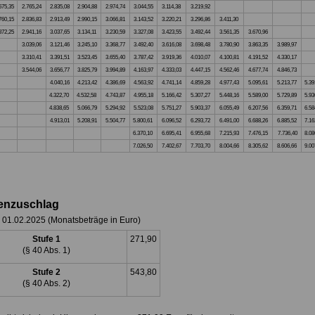
675,35
2.765,24
2.835,08
2.904,88
2.974,74
3.044,55
3.114,38
3.219,92
760,15
2.836,83
2.913,49
2.990,15
3.066,81
3.143,52
3.220,21
3.296,86
3.411,30
872,25
2.941,16
3.037,65
3.134,11
3.230,59
3.327,08
3.423,55
3.492,44
3.561,35
3.670,96
3.039,06
3.121,46
3.245,10
3.368,77
3.492,40
3.616,08
3.698,48
3.780,90
3.863,35
3.989,97
3.310,41
3.391,51
3.523,45
3.655,40
3.787,42
3.919,36
4.010,07
4.100,81
4.191,52
4.330,17
3.544,06
3.656,77
3.825,79
3.994,89
4.163,97
4.333,03
4.447,15
4.562,46
4.677,74
4.846,73
4.040,16
4.213,42
4.386,69
4.563,92
4.741,14
4.859,28
4.977,43
5.095,61
5.213,77
5.39
4.322,70
4.532,58
4.743,87
4.955,18
5.166,42
5.307,27
5.448,16
5.589,00
5.729,89
5.93
4.838,65
5.066,79
5.294,92
5.523,08
5.751,27
5.903,37
6.055,49
6.207,56
6.359,71
6.58
4.913,01
5.208,91
5.504,77
5.800,61
6.096,52
6.293,72
6.491,00
6.688,26
6.885,52
7.16
6.370,10
6.695,41
6.955,68
7.215,93
7.476,15
7.736,40
8.08
7.026,50
7.402,67
7.703,70
8.004,66
8.305,62
8.606,66
9.00
ienzuschlag
b 01.02.2025 (Monatsbeträge in Euro)
Stufe 1
271,90
(§ 40 Abs. 1)
Stufe 2
543,80
(§ 40 Abs. 2)